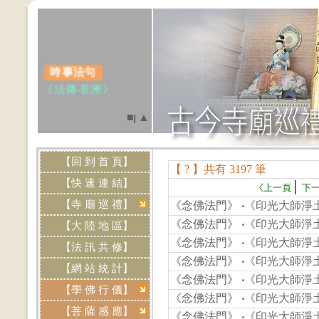
時事法句
《法傳‧非洲》
記得二○○三年
■
▲
|
初，花蓮東淨寺住持
紹慧法師打電話給
我。她說：「東淨
【回 到 首 頁】
【 ? 】共有 3197 筆
寺.....(點我閱讀)
【快 速 連 結】
.
│
《上一頁
下
【寺 廟 巡 禮】
《念佛法門》
‧
《印光大師淨土
《念佛法門》
‧
《印光大師淨土
【大 陸 地 區】
網站資訊
《念佛法門》
‧
《印光大師淨土
‧本網站《
免費刊
【法 訊 共 修】
《念佛法門》
‧
《印光大師淨土
登
》各道場法會共修
【網 站 統 計】
及活動訊息，歡迎提
《念佛法門》
‧
《印光大師淨土
供資料，來信請寄
【學 佛 行 儀】
《念佛法門》
‧
《印光大師淨土
Email:
【菩 薩 感 應】
《念佛法門》
‧
《印光大師淨土
btly.tw@yahoo.com.tw