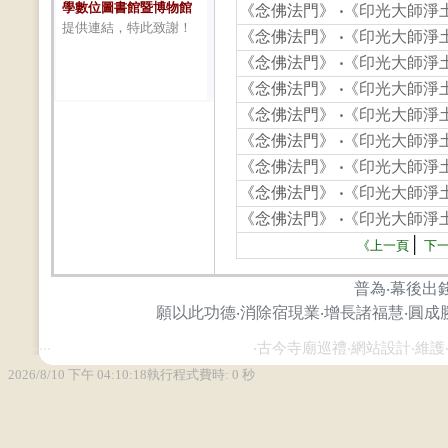
學數位圖書館暨博物館
《念佛法門》
‧
《印光大師淨土
提供連結，特此致謝！
《念佛法門》
‧
《印光大師淨土
《念佛法門》
‧
《印光大師淨土
《念佛法門》
‧
《印光大師淨土
《念佛法門》
‧
《印光大師淨土
《念佛法門》
‧
《印光大師淨土
《念佛法門》
‧
《印光大師淨土
《念佛法門》
‧
《印光大師淨土
《念佛法門》
‧
《印光大師淨土
│
《上一頁
下
普為‧幕後出
願以此功德‧消除宿現業‧增長諸福慧‧圓成
...
...
‧古今寺廟巡禮‧網站設計‧維護‧攝影‧ Zh
2026/8/10 下午 04:10:18
執行程式費時: 0 秒