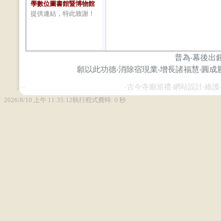
學數位圖書館暨博物館
提供連結，特此致謝！
普為‧幕後出
願以此功德‧消除宿現業‧增長諸福慧‧圓成
...
...
‧古今寺廟巡禮‧網站設計‧維護‧攝影‧ Zh
2026/8/10 上午 11:35:12
執行程式費時: 0 秒