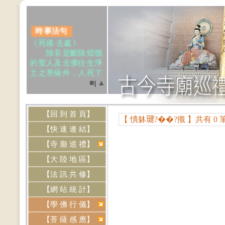
時事法句
《死後‧去處》
除非是斷除煩惱
的聖人及念佛往生淨
土之菩薩外，人死了
一定會再投生，投生
■
▲
|
的地.....(點我閱讀)
.
【回 到 首 頁】
【 憒躰𤧣?��?撠 】共有 0 
【快 速 連 結】
網站資訊
‧本網站《
免費刊
【寺 廟 巡 禮】
登
》各道場法會共修
【大 陸 地 區】
及活動訊息，歡迎提
供資料，來信請寄
【法 訊 共 修】
Email:
【網 站 統 計】
btly.tw@yahoo.com.tw
【學 佛 行 儀】
【菩 薩 感 應】