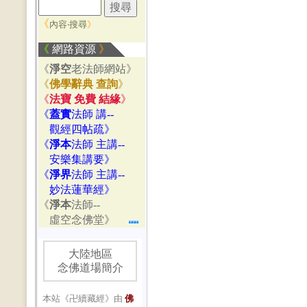
《
內容‧搜尋
》
《
網路資源
》
《
淨空
老法師網站》
《
佛學辭典 查詢
》
《
法寶 免費 結緣
》
《
蓋實
法師 講--
觀經四帖疏》
《
淨本
法師 主講--
安樂集講要》
《
淨界
法師 主講--
妙法蓮華經》
《
淨本
法師--
虛空念佛堂》
大陸地區
念佛道場簡介
本站《卍續藏經》由
佛