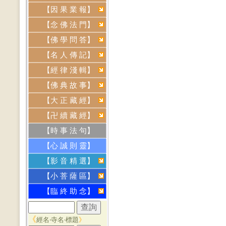
【因 果 業 報】
【念 佛 法 門】
【佛 學 問 答】
【名 人 傳 記】
【經 律 淺 輯】
【佛 典 故 事】
【大 正 藏 經】
【卍 續 藏 經】
【時 事 法 句】
【心 誠 則 靈】
【影 音 精 選】
【小 菩 薩 區】
【臨 終 助 念】
《
經名‧寺名‧標題
》