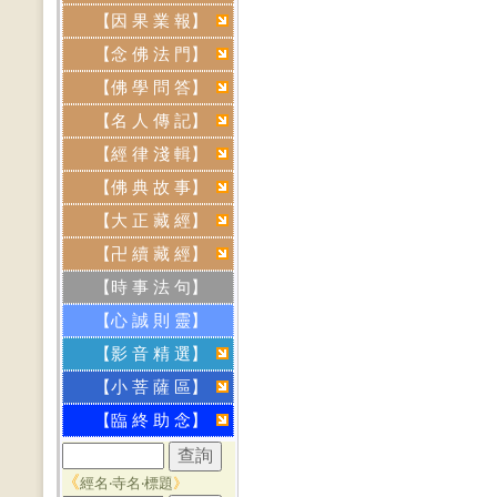
【因 果 業 報】
【念 佛 法 門】
【佛 學 問 答】
【名 人 傳 記】
【經 律 淺 輯】
【佛 典 故 事】
【大 正 藏 經】
【卍 續 藏 經】
【時 事 法 句】
【心 誠 則 靈】
【影 音 精 選】
【小 菩 薩 區】
【臨 終 助 念】
《
經名‧寺名‧標題
》