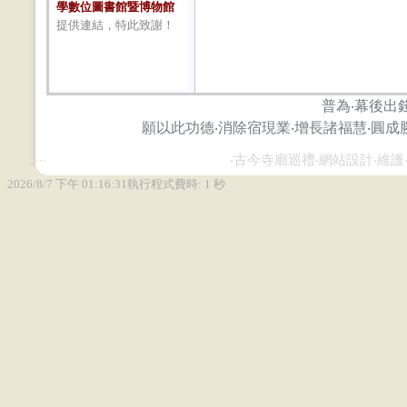
學數位圖書館暨博物館
提供連結，特此致謝！
普為‧幕後出
願以此功德‧消除宿現業‧增長諸福慧‧圓成
...
...
‧古今寺廟巡禮‧網站設計‧維護‧攝影‧ Zh
2026/8/7 下午 01:16:31
執行程式費時: 1 秒