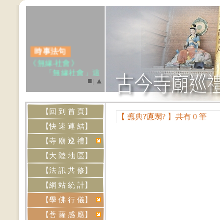
時事法句
《無緣‧社會》
「無緣社會」這
個新名稱，最近在媒
■
▲
|
體引起廣泛討論。所
謂無緣，不光是沒朋
友的〈.....(點我閱讀)
【回 到 首 頁】
【 瘛典?瘜閖? 】共有 0 筆
.
【快 速 連 結】
【寺 廟 巡 禮】
網站資訊
【大 陸 地 區】
‧本網站《
免費刊
【法 訊 共 修】
登
》各道場法會共修
及活動訊息，歡迎提
【網 站 統 計】
供資料，來信請寄
【學 佛 行 儀】
Email:
btly.tw@yahoo.com.tw
【菩 薩 感 應】