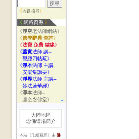
《
內容‧搜尋
》
《
網路資源
》
《
淨空
老法師網站》
《
佛學辭典 查詢
》
《
法寶 免費 結緣
》
《
蓋實
法師 講--
觀經四帖疏》
《
淨本
法師 主講--
安樂集講要》
《
淨界
法師 主講--
妙法蓮華經》
《
淨本
法師--
虛空念佛堂》
大陸地區
念佛道場簡介
本站《卍續藏經》由
佛