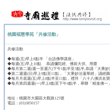
桃園褔慧學苑「共修活動」
共修活動
◆每週(五)早上8點半 「台語佛學講座」
◆每週(五)早上10點 恭誦彌陀經、佛前大供、用齋
◆每月第二週(週一至週六)下午1點半至3點半,恭誦「大乘
◆第二週週(日)早上9點至11點，「大乘妙法蓮華經」誦經
◆每月月底週(五)早上8點半至11點，禮拜「八十八佛洪名
◆每月第四週週(一)早上8點至下午4點半，舉辦「精進佛
地址：桃園市大園區大觀路125號
電話：(03)3850157