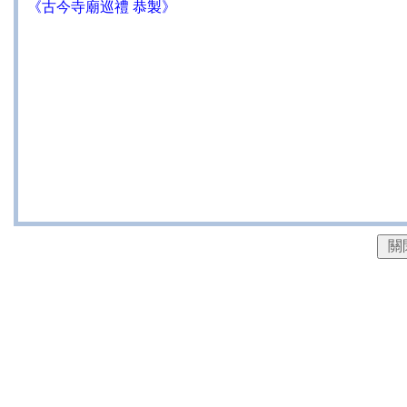
《古今寺廟巡禮 恭製》