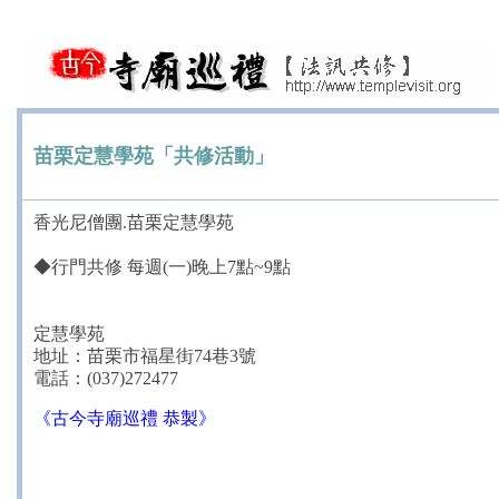
苗栗定慧學苑「共修活動」
香光尼僧團.苗栗定慧學苑
◆行門共修 每週(一)晚上7點~9點
定慧學苑
地址：苗栗市福星街74巷3號
電話：(037)272477
《古今寺廟巡禮 恭製》