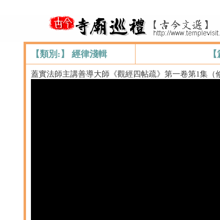
【類別:】 經律淺輯
【
蓋實法師主講善導大師《觀經四帖疏》第一卷第1集（