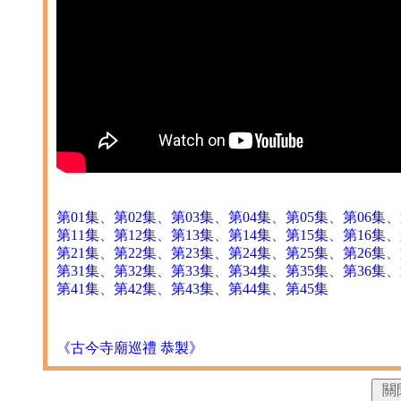
第01集
、
第02集
、
第03集
、
第04集
、
第05集
、
第06集
、
第11集
、
第12集
、
第13集
、
第14集
、
第15集
、
第16集
、
第21集
、
第22集
、
第23集
、
第24集
、
第25集
、
第26集
、
第31集
、
第32集
、
第33集
、
第34集
、
第35集
、
第36集
、
第41集
、
第42集
、
第43集
、
第44集
、
第45集
《古今寺廟巡禮 恭製》