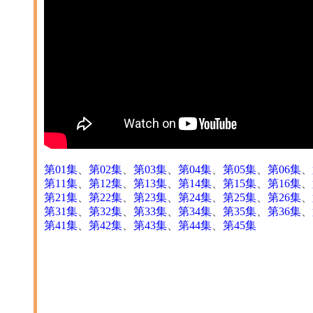
第01集
、
第02集
、
第03集
、
第04集
、
第05集
、
第06集
、
第11集
、
第12集
、
第13集
、
第14集
、
第15集
、
第16集
、
第21集
、
第22集
、
第23集
、
第24集
、
第25集
、
第26集
、
第31集
、
第32集
、
第33集
、
第34集
、
第35集
、
第36集
、
第41集
、
第42集
、
第43集
、
第44集
、
第45集