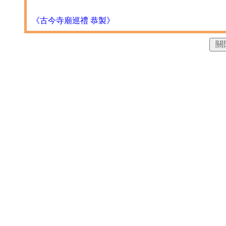
《古今寺廟巡禮 恭製》