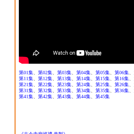
第01集
、
第02集
、
第03集
、
第04集
、
第05集
、
第06集
、
第11集
、
第12集
、
第13集
、
第14集
、
第15集
、
第16集
、
第21集
、
第22集
、
第23集
、
第24集
、
第25集
、
第26集
、
第31集
、
第32集
、
第33集
、
第34集
、
第35集
、
第36集
、
第41集
、
第42集
、
第43集
、
第44集
、
第45集